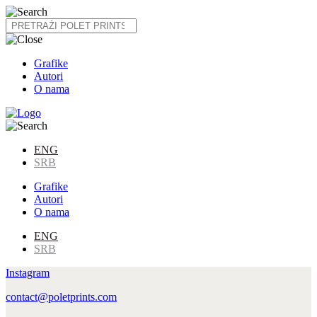
Skip
to
content
Grafike
Autori
O nama
ENG
SRB
Grafike
Autori
O nama
ENG
SRB
Instagram
contact@poletprints.com