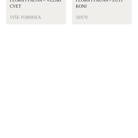
FLORA I FAUNA – VELIKI
FLORA I FAUNA – ŽUTI
CVET
KONJ
VIŠE FORMATA
50X70