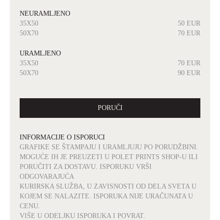
NEURAMLJENO
35X50
50 EUR
50X70
70 EUR
URAMLJENO
35X50
70 EUR
50X70
90 EUR
PORUČI
INFORMACIJE O ISPORUCI
GRAFIKE SE ŠTAMPAJU I URAMLJUJU PO PORUDŽBINI.
MOGUĆE IH JE PREUZETI U POLET PRINTS SHOP-U ILI
PORUČITI ZA DOSTAVU. ISPORUKU VRŠI
ODGOVARAJUĆA
KURIRSKA SLUŽBA, U ZAVISNOSTI OD DELA SVETA U
KOJEM SE NALAZITE. ISPORUKA NIJE URAČUNATA U
CENU.
VIŠE U ODELJKU ISPORUKA I POVRAT.