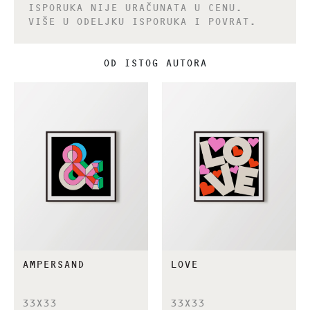
ISPORUKA NIJE URAČUNATA U CENU.
VIŠE U ODELJKU ISPORUKA I POVRAT.
OD ISTOG AUTORA
AMPERSAND
LOVE
33X33
33X33