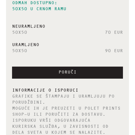
ODMAH DOSTUPNO:
50X50 U CRNOM RAMU
NEURAMLJENO
50X50
70 EUR
URAMLJENO
50X50
90 EUR
PORUČI
INFORMACIJE O ISPORUCI
GRAFIKE SE ŠTAMPAJU I URAMLJUJU PO
PORUDŽBINI.
MOGUĆE IH JE PREUZETI U POLET PRINTS
SHOP-U ILI PORUČITI ZA DOSTAVU.
ISPORUKU VRŠI ODGOVARAJUĆA
KURIRSKA SLUŽBA, U ZAVISNOSTI OD
DELA SVETA U KOJEM SE NALAZITE.