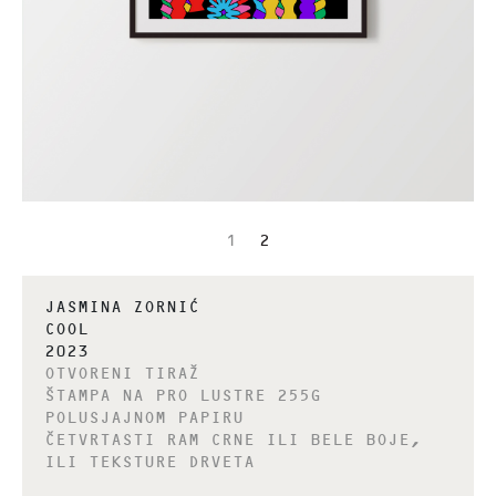
1
2
JASMINA ZORNIĆ
COOL
2023
OTVORENI TIRAŽ
ŠTAMPA NA PRO LUSTRE 255G
POLUSJAJNOM PAPIRU
ČETVRTASTI RAM CRNE ILI BELE BOJE,
ILI TEKSTURE DRVETA