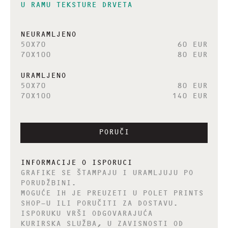
U RAMU TEKSTURE DRVETA
NEURAMLJENO
50X70
60 EUR
70X100
80 EUR
URAMLJENO
50X70
80 EUR
70X100
140 EUR
PORUČI
INFORMACIJE O ISPORUCI
GRAFIKE SE ŠTAMPAJU I URAMLJUJU PO
PORUDŽBINI.
MOGUĆE IH JE PREUZETI U POLET PRINTS
SHOP-U ILI PORUČITI ZA DOSTAVU.
ISPORUKU VRŠI ODGOVARAJUĆA
KURIRSKA SLUŽBA, U ZAVISNOSTI OD