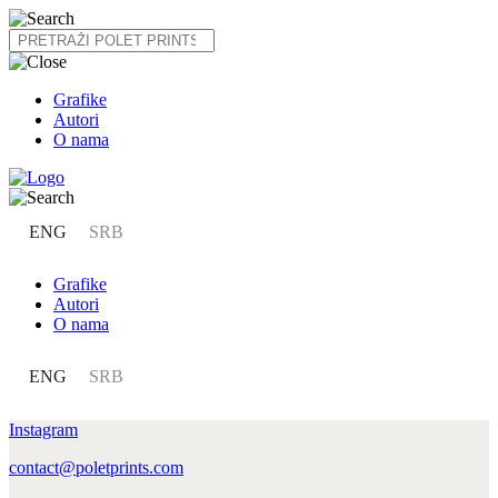
Skip
to
content
Grafike
Autori
O nama
ENG
SRB
Grafike
Autori
O nama
ENG
SRB
Instagram
contact@poletprints.com