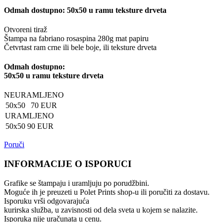
Odmah dostupno: 50x50 u ramu teksture drveta
Otvoreni tiraž
Štampa na fabriano rosaspina 280g mat papiru
Četvrtast ram crne ili bele boje, ili teksture drveta
Odmah dostupno:
50x50 u ramu teksture drveta
NEURAMLJENO
50x50
70 EUR
URAMLJENO
50x50
90 EUR
Poruči
INFORMACIJE O ISPORUCI
Grafike se štampaju i uramljuju po porudžbini.
Moguće ih je preuzeti u Polet Prints shop-u ili poručiti za dostavu.
Isporuku vrši odgovarajuća
kurirska služba, u zavisnosti od dela sveta u kojem se nalazite.
Isporuka nije uračunata u cenu.