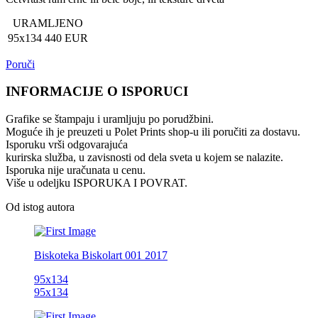
URAMLJENO
95x134
440 EUR
Poruči
INFORMACIJE O ISPORUCI
Grafike se štampaju i uramljuju po porudžbini.
Moguće ih je preuzeti u Polet Prints shop-u ili poručiti za dostavu.
Isporuku vrši odgovarajuća
kurirska služba, u zavisnosti od dela sveta u kojem se nalazite.
Isporuka nije uračunata u cenu.
Više u odeljku ISPORUKA I POVRAT.
Od istog autora
Biskoteka
Biskolart 001
2017
95x134
95x134