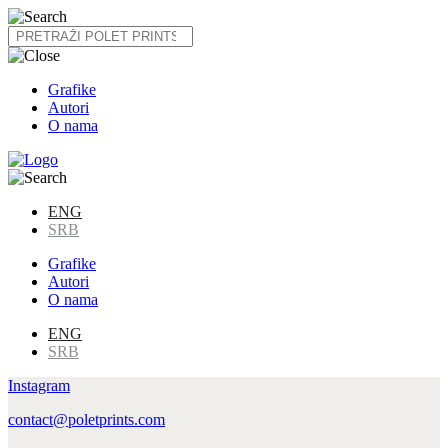
Skip
to
content
Grafike
Autori
O nama
ENG
SRB
Grafike
Autori
O nama
ENG
SRB
Instagram
contact@poletprints.com