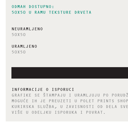
ODMAH DOSTUPNO:
50X50 U RAMU TEKSTURE DRVETA
NEURAMLJENO
50X50
URAMLJENO
50X50
INFORMACIJE O ISPORUCI
GRAFIKE SE ŠTAMPAJU I URAMLJUJU PO PORUD
MOGUĆE IH JE PREUZETI U POLET PRINTS SHO
KURIRSKA SLUŽBA, U ZAVISNOSTI OD DELA SV
VIŠE U ODELJKU ISPORUKA I POVRAT.