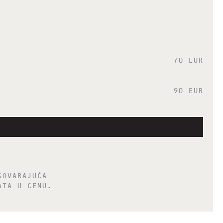
70 EUR
90 EUR
GOVARAJUĆA
ATA U CENU.