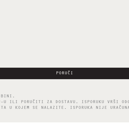
PORUČI
ŽBINI.
P-U ILI PORUČITI ZA DOSTAVU. ISPORUKU VRŠI OD
ETA U KOJEM SE NALAZITE. ISPORUKA NIJE URAČUN