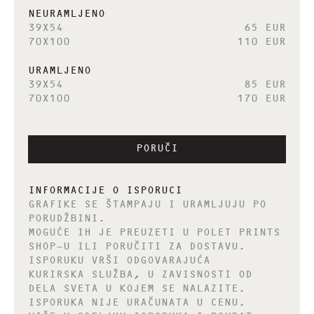
NEURAMLJENO
39X54
65 EUR
70X100
110 EUR
URAMLJENO
39X54
85 EUR
70X100
170 EUR
PORUČI
INFORMACIJE O ISPORUCI
GRAFIKE SE ŠTAMPAJU I URAMLJUJU PO
PORUDŽBINI.
MOGUĆE IH JE PREUZETI U POLET PRINTS
SHOP-U ILI PORUČITI ZA DOSTAVU.
ISPORUKU VRŠI ODGOVARAJUĆA
KURIRSKA SLUŽBA, U ZAVISNOSTI OD
DELA SVETA U KOJEM SE NALAZITE.
ISPORUKA NIJE URAČUNATA U CENU.